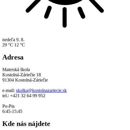
nedeľa
9. 8.
29 °C
12 °C
Adresa
Materská škola
Kostolná-Záriečie 18
91304 Kostolná-Záriečie
e-mail:
skolka@kostolnazariecie.sk
tel.: +421 32 64 99 952
Po-Pia
6:45-15:45
Kde nás nájdete