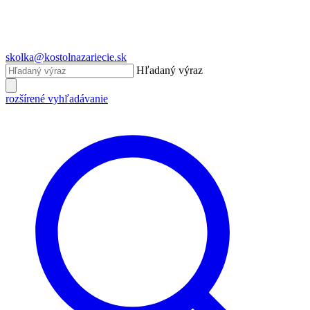
skolka@kostolnazariecie.sk
Hľadaný výraz
rozšírené vyhľadávanie