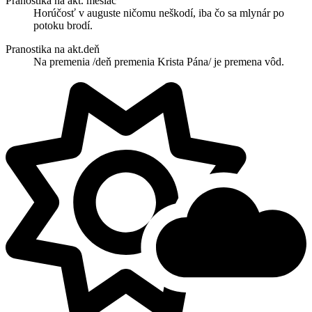
Pranostika na akt. mesiac
Horúčosť v auguste ničomu neškodí, iba čo sa mlynár po
potoku brodí.
Pranostika na akt.deň
Na premenia /deň premenia Krista Pána/ je premena vôd.