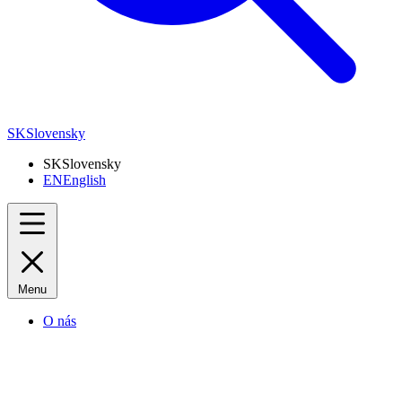
SK
Slovensky
SK
Slovensky
EN
English
Menu
O nás