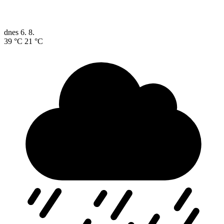
dnes
6. 8.
39 °C
21 °C