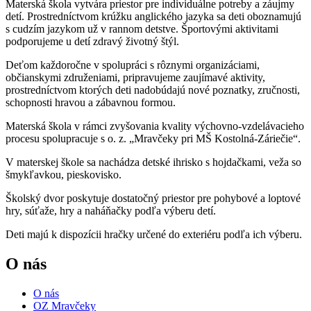
Materská škola vytvára priestor pre individuálne potreby a záujmy
detí. Prostredníctvom krúžku anglického jazyka sa deti oboznamujú
s cudzím jazykom už v rannom detstve. Športovými aktivitami
podporujeme u detí zdravý životný štýl.
Deťom každoročne v spolupráci s rôznymi organizáciami,
občianskymi združeniami, pripravujeme zaujímavé aktivity,
prostredníctvom ktorých deti nadobúdajú nové poznatky, zručnosti,
schopnosti hravou a zábavnou formou.
Materská škola v rámci zvyšovania kvality výchovno-vzdelávacieho
procesu spolupracuje s o. z. „Mravčeky pri MŠ Kostolná-Záriečie“.
V materskej škole sa nachádza detské ihrisko s hojdačkami, veža so
šmykľavkou, pieskovisko.
Školský dvor poskytuje dostatočný priestor pre pohybové a loptové
hry, súťaže, hry a naháňačky podľa výberu detí.
Deti majú k dispozícii hračky určené do exteriéru podľa ich výberu.
O nás
O nás
OZ Mravčeky