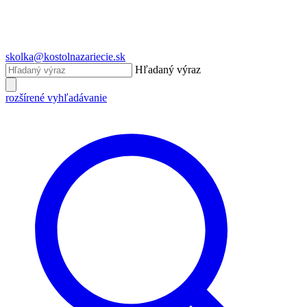
skolka@kostolnazariecie.sk
Hľadaný výraz
rozšírené vyhľadávanie