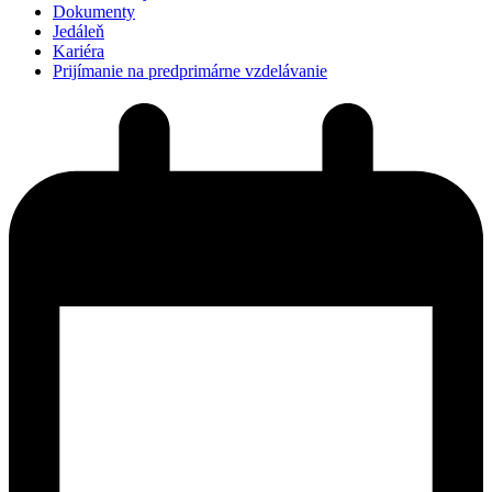
Dokumenty
Jedáleň
Kariéra
Prijímanie na predprimárne vzdelávanie