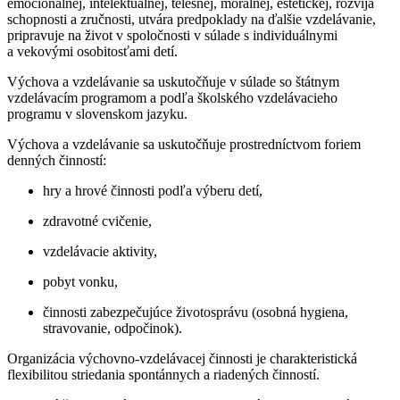
emocionálnej, intelektuálnej, telesnej, morálnej, estetickej, rozvíja
schopnosti a zručnosti, utvára predpoklady na ďalšie vzdelávanie,
pripravuje na život v spoločnosti v súlade s individuálnymi
a vekovými osobitosťami detí.
Výchova a vzdelávanie sa uskutočňuje v súlade so štátnym
vzdelávacím programom a podľa školského vzdelávacieho
programu v slovenskom jazyku.
Výchova a vzdelávanie sa uskutočňuje prostredníctvom foriem
denných činností:
hry a hrové činnosti podľa výberu detí,
zdravotné cvičenie,
vzdelávacie aktivity,
pobyt vonku,
činnosti zabezpečujúce životosprávu (osobná hygiena,
stravovanie, odpočinok).
Organizácia výchovno-vzdelávacej činnosti je charakteristická
flexibilitou striedania spontánnych a riadených činností.