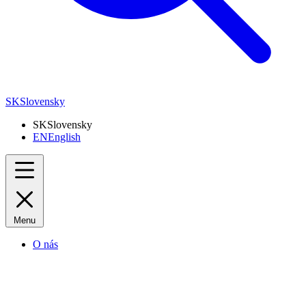
SK
Slovensky
SK
Slovensky
EN
English
Menu
O nás