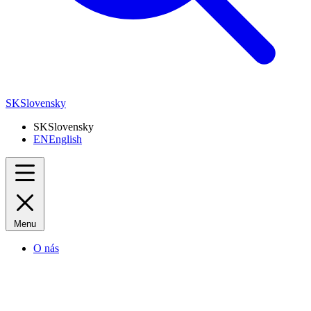
SK
Slovensky
SK
Slovensky
EN
English
Menu
O nás