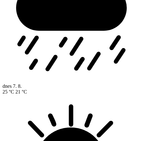
dnes
7. 8.
25 °C
21 °C