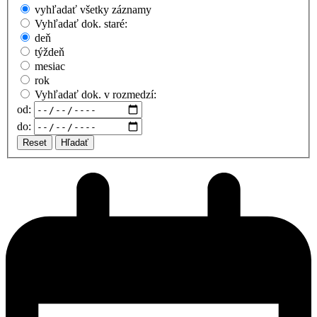
vyhľadať všetky záznamy
Vyhľadať dok. staré:
deň
týždeň
mesiac
rok
Vyhľadať dok. v rozmedzí:
od:
do:
Reset
Hľadať