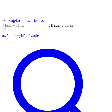
skolka@kostolnazariecie.sk
Hľadaný výraz
rozšírené vyhľadávanie